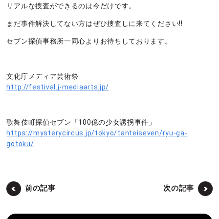
リアルな捜査ができるのは今だけです。
まだ事件解決してない方はぜひ捜査しに来てください!!
セブン探偵事務所一同心よりお待ちしております。
文化庁メディア芸術祭
http://festival.j-mediaarts.jp/
歌舞伎町探偵セブン「100億の少女誘拐事件」
https://mysterycircus.jp/tokyo/tanteiseven/ryu-ga-
gotoku/
前の記事
次の記事