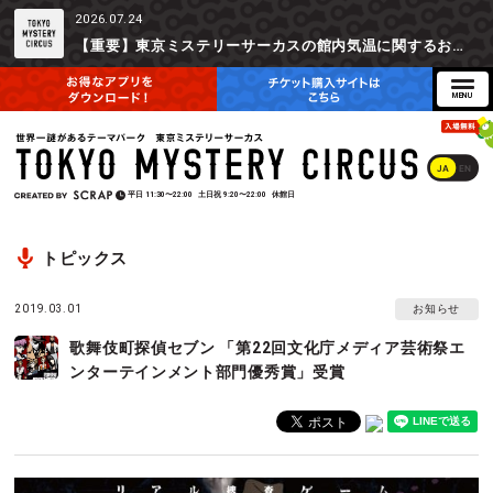
2026.07.24
【重要】東京ミステリーサーカスの館内気温に関するお詫びとご参加辞退時の返金対応について
JA
EN
平日
11:30〜22:00
土日祝
9:20〜22:00
休館日
トピックス
2019.03.01
お知らせ
歌舞伎町探偵セブン 「第22回文化庁メディア芸術祭エ
ンターテインメント部門優秀賞」受賞