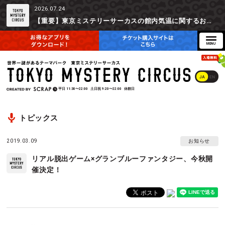
2026.07.24
【重要】東京ミステリーサーカスの館内気温に関するお詫びとご参加辞退時の返金対応について
JA
EN
平日
11:30〜22:00
土日祝
9:20〜22:00
休館日
トピックス
2019.03.09
お知らせ
リアル脱出ゲーム×グランブルーファンタジー、今秋開
催決定！