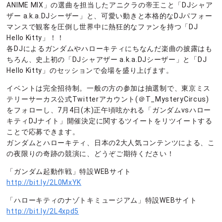
ANIME MIX」の選曲を担当したアニクラの帝王こと「DJシャア
ザー a.k.a.DJシーザー」と、可愛い動きと本格的なDJパフォー
マンスで観客を圧倒し世界中に熱狂的なファンを持つ「DJ
Hello Kitty」！！
各DJによるガンダムやハローキティにちなんだ楽曲の披露はも
ちろん、史上初の「DJシャアザー a.k.a.DJシーザー」と「DJ
Hello Kitty」のセッションで会場を盛り上げます。
イベントは完全招待制。一般の方の参加は抽選制で、東京ミス
テリーサーカス公式Twitterアカウント(＠T_MysteryCircus)
をフォローし、7月4日(木)正午頃呟かれる「ガンダムvsハロー
キティDJナイト」開催決定に関するツイートをリツイートする
ことで応募できます。
ガンダムとハローキティ、日本の2大人気コンテンツによる、こ
の夜限りの奇跡の競演に、どうぞご期待ください！
「ガンダム起動作戦」特設WEBサイト
http://bit.ly/2L0MxYK
「ハローキティのナゾトキミュージアム」特設WEBサイト
http://bit.ly/2L4xpd5