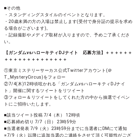
■その他
・スタンディングスタイルのイベントとなります。
・20歳未満の方の入場は禁止します(受付で身分証の提示を求め
る場合がございます)。
・記録撮影やメディア取材が入りますので、予めご了承くださ
い。
【ガンダムvsハローキティDJナイト 応募方法】＋＋＋＋＋＋
＋＋＋＋＋＋＋＋＋＋＋＋＋＋
①東京ミステリーサーカス公式Twitterアカウント(＠
T_MysteryCircus)をフォロー
②7/4(木)12時頃呟かれる「ガンダムvsハローキティDJナイ
ト」開催に関するツイートをリツイート
③フォロー＆リツイートをしてくれた方の中から抽選でイベン
トにご招待いたします。
■該当ツイート投稿 7/4（木） 12時頃
■応募締め切り 7/7（日） 23時59分
■当選者発表 7/9（火）23時59分までに当選者にDMにて通知
※7/9（火）以降に追加当選のご連絡をさせて頂く可能性がござ