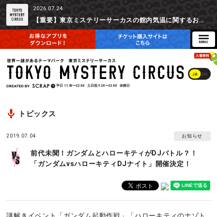
2026.07.24
【重要】東京ミステリーサーカスの館内気温に関するお詫びとご参加辞退時の返金対応について
JA
EN
平日
11:30〜22:00
土日祝
9:20〜22:00
休館日
トピックス
2019.07.04
お知らせ
前代未聞！ガンダムとハローキティがDJバトル？！
「ガンダムvsハローキティDJナイト」開催決定！
謎解きイベント「ガンダム起動作戦」「ハローキティのナゾト