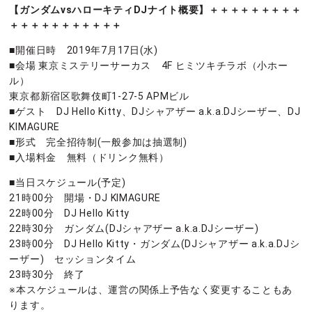
【ガンダムvsハローキティDJナイト概要】＋＋＋＋＋＋＋＋＋
＋＋＋＋＋＋＋＋＋＋＋
■開催日時 2019年7月17日(水)
■会場 東京ミステリーサーカス 4F ヒミツキチラボ（小ホー
ル）
東京都新宿区歌舞伎町1-27-5 APMビル
■ゲスト DJ Hello Kitty、DJシャアザー a.k.a.DJシーザー、DJ
KIMAGURE
■形式 完全招待制(一般参加は抽選制)
■入場料金 無料（ドリンク無料）
■当日スケジュール(予定)
21時00分 開場・DJ KIMAGURE
22時00分 DJ Hello Kitty
22時30分 ガンダム(DJシャアザー a.k.a.DJシーザー)
23時00分 DJ Hello Kitty・ガンダム(DJシャアザー a.k.a.DJシ
ーザー) セッションタイム
23時30分 終了
※本スケジュールは、運営の関係上予告なく変更することもあ
ります。