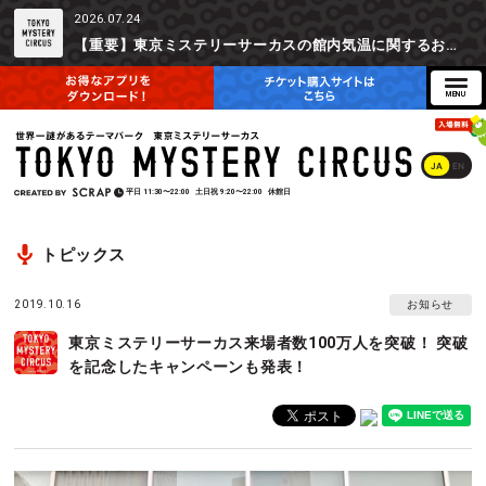
2026.07.24
【重要】東京ミステリーサーカスの館内気温に関するお詫びとご参加辞退時の返金対応について
JA
EN
平日
11:30〜22:00
土日祝
9:20〜22:00
休館日
トピックス
2019.10.16
お知らせ
東京ミステリーサーカス来場者数100万人を突破！ 突破
を記念したキャンペーンも発表！