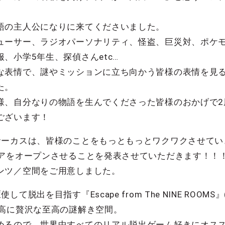
語の主人公になりに来てくださいました。
ューサー、ラジオパーソナリティ、怪盗、巨災対、ポケ
、小学5年生、探偵さんetc…
な表情で、謎やミッションに立ち向かう皆様の表情を見
た。
様、自分なりの物語を生んでくださった皆様のおかげで2
ございます！
サーカスは、皆様のことをもっともっとワクワクさせてい
ロアをオープンさせることを発表させていただきます！！
ンツ／空間をご用意しました。
脱出を目指す『Escape from The NINE ROOMS』
最高に贅沢な至高の謎解き空間。
めるので、世界中すべてのリアル脱出ゲーム好きにオス