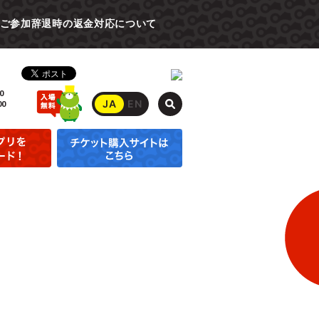
ご参加辞退時の返金対応について
0
JA
EN
00