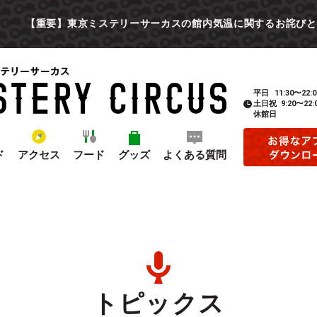
【重要】東京ミステリーサーカスの館内気温に関するお詫びと
平日
11:30〜22:0
土日祝
9:20〜22:
休館日
ド
アクセス
フード
グッズ
よくある質問
トピックス