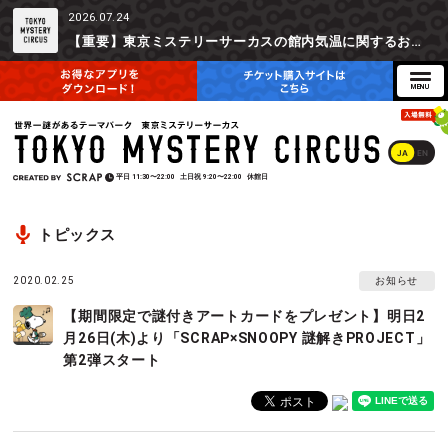
2026.07.24
【重要】東京ミステリーサーカスの館内気温に関するお詫びとご参加辞退時の返金対応について
JA
EN
平日
11:30〜22:00
土日祝
9:20〜22:00
休館日
トピックス
2020.02.25
お知らせ
【期間限定で謎付きアートカードをプレゼント】明日2
月26日(木)より「SCRAP×SNOOPY 謎解きPROJECT」
第2弾スタート