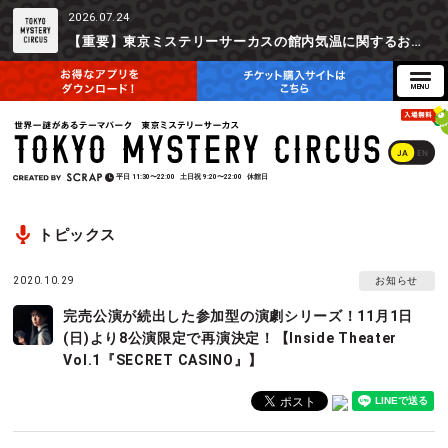
2026.07.24
【重要】東京ミステリーサーカスの館内気温に関するお詫びとご参加辞退時の返金対応について
JA
EN
平日
11:30〜22:00
土日祝
9:20〜22:00
休館日
トピックス
2020.10.29
お知らせ
完売公演が続出した参加型の演劇シリーズ！11月1日
(日)より8公演限定で再演決定！【Inside Theater
Vol.1『SECRET CASINO』】