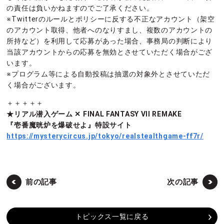
の責任は負いかねますのでご了承ください。
※Twitterのルールとポリシーに反する不正なアカウント（架空
のアカウント取得、他者へのなりすまし、複数のアカウントの
所持など）を利用して応募があった場合、事務局の判断により
当該アカウントからの応募を無効とさせていただく場合がござ
います。
※プログラム等による自動投稿は抽選の対象外とさせていただ
く場合がございます。
＋＋＋＋＋
★リアル潜入ゲーム ✕ FINAL FANTASY VII REMAKE
『壱番魔晄炉を爆破せよ』特設サイト
https://mysterycircus.jp/tokyo/realstealthgame-ff7r/
前の記事
次の記事
トピックス一覧に戻る