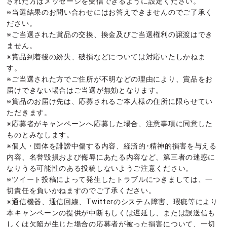
された方はメッセージを受信できるように設定ください。
※当選結果のお問い合わせにはお答えできませんのでご了承く
ださい。
※ご当選された賞品の交換、換金及びご当選権利の譲渡はでき
ません。
※賞品到着後の紛失、破損などについては対応いたしかねま
す。
※ご当選された方でご住所が不明などの理由により、賞品をお
届けできない場合はご当選が無効となります。
※賞品のお届け先は、応募されるご本人様の住所に限らせてい
ただきます。
※応募者がキャンペーンへ応募した場合、注意事項に同意した
ものとみなします。
※個人・団体を誹謗中傷する内容、経済的･精神的損害を与える
内容、名誉毀損および侮辱にあたる内容など、第三者の迷惑に
なりうる可能性のある投稿しないようご注意ください。
※ツイート投稿によって発生したトラブルにつきましては、一
切責任を負いかねますのでご了承ください。
※通信機器、通信回線、Twitterのシステム障害、瑕疵等により
本キャンペーンの提供が中断もしくは遅延し、または誤送信も
しくは欠陥が生じた場合の応募者が被った損害について、一切