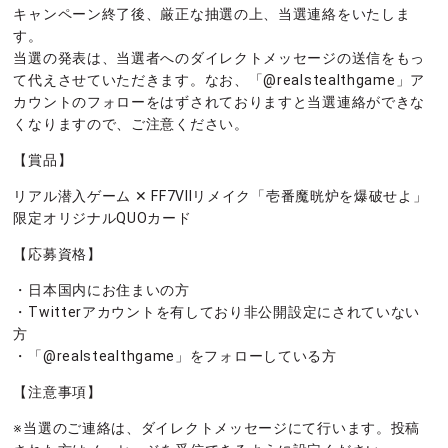
キャンペーン終了後、厳正な抽選の上、当選連絡をいたしま
す。
当選の発表は、当選者へのダイレクトメッセージの送信をもっ
て代えさせていただきます。なお、「@realstealthgame」ア
カウントのフォローをはずされておりますと当選連絡ができな
くなりますので、ご注意ください。
【賞品】
リアル潜入ゲーム ✕ FF7VIIリメイク「壱番魔晄炉を爆破せよ」
限定オリジナルQUOカード
【応募資格】
・日本国内にお住まいの方
・Twitterアカウントを有しており非公開設定にされていない
方
・「@realstealthgame」をフォローしている方
【注意事項】
※当選のご連絡は、ダイレクトメッセージにて行います。投稿