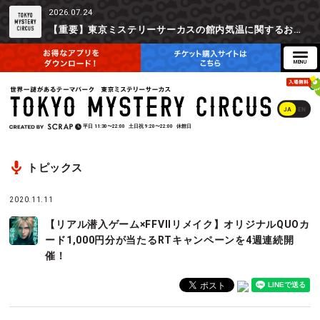
2026.07.24
【重要】東京ミステリーサーカスの館内気温に関するお詫びとご参加辞退時の返金対応について
JA
EN
平日
11:30〜22:00
土日祝
9:20〜22:00
休館日
トピックス
2020.11.11
【リアル潜入ゲーム×FFVIIリメイク】オリジナルQUOカ
ード1,000円分が当たるRTキャンペーンを4週連続開
催！