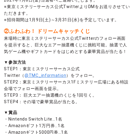
2021年1月8日(金)当選者へご連絡いたします。
※東京ミステリ―サーカス公式TwitterよりDMをお送りさせてい
ただきます。
※招待期間は1月9日(土)～3月31日(水)を予定しています。
②ふわふわ！ ドリームキャッチくじ
来場時に東京ミステリーサーカス公式Twitterのフォロー画面
を提示すると、巨大なエアー抽選機くじに挑戦可能。抽選で人
気ゲーム機やギフトカードをはじめとする豪華賞品が当たる！
▼参加方法
STEP1：東京ミステリーサーカス公式
Twitter（
@TMC_information
）をフォロー。
STEP2：東京ミステリーサーカス1Fミステリー広場にある特設
会場でフォロー画面を提示。
STEP3： 巨大エアー抽選機のくじを1回引く。
STEP4：その場で豪華賞品が当たる。
▼賞品
・Nintendo Switch Lite…1名
・Amazonギフト1万円券…1名
・Amazonギフト5000円券…1名