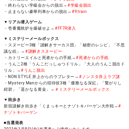
・終わらない学級会からの脱出→
#学級会脱出
・止まらない豪華列車からの脱出→
#9train
▼リアル潜入ゲーム
・壱番魔晄炉を爆破せよ→
#FF7R潜入
▼ミステリーメールボックス
・スヌーピー3種「謎解きサーカス団」「秘密のレシピ」「不思
議な絵」→
#謎解きスヌーピー
・カトリーエイルと死者からの手紙→
#死者からの手紙
・うんこ2種「うんこだっしゅつドリル」「大人のうんこ脱出ド
リル」→
#うんこ脱出
・NON STYLE 井上からのラブレター→
#ノンスタ井上ラブ謎
・Mystery Manからの招待状3種「優雅なる深紅」「繋がりし
紺碧」「遥かなる黄金」→
＃ミステリーメールボックス
▼街歩き
新宿謎解き街歩き「くまっキーとナゾトキバーゲン大作戦→
#
ナゾトキバーゲン
■当選発表