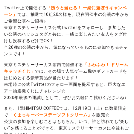
Twitter上で開催する
「誘うと当たる！ 一緒に遊ぼうキャンペ
ーン」
では、抽選で10組20名様を、現在開催中の公演の中から
ご希望公演へご招待♪
東京ミステリーサーカス公式Twitterをフォローし、参加した
い公演のハッシュタグと共に、一緒に楽しみたい友人をタグ付
けし投稿するだけでOK！
全20種の公演の中から、気になっているものに参加できるチャ
ンスです！
東京ミステリーサーカス館内で開催する
「ふわふわ！ ドリーム
キャッチくじ」
では、その場で人気ゲーム機やギフトカードを
はじめとする豪華賞品が当たります！
来場時に公式Twitterのフォロー画面を提示すると、巨大なエ
アー抽選機くじにチャレンジ☆
2020年最後の運試しとして、ぜひお気軽にご挑戦くださいね♪
また、1階HIMITSU COFFEEでは、12月19日（土）に数量限定
で
「くまっキーバースデーソフトクリーム」
を販売☆
公演の参加を楽しむことはもちろん、いつ、誰と訪れても“楽し
い”を感じることができる、東京ミステリーサーカスに今後もご