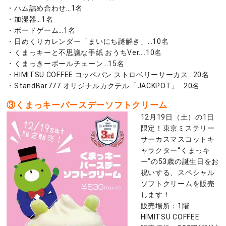
・ハム詰め合わせ…1名
・加湿器…1名
・ボードゲーム…1名
・日めくりカレンダー「まいにち謎解き」…10名
・くまっキーと不思議な手紙 おうちVer.…10名
・くまっきーボールチェーン…15名
・HIMITSU COFFEE コッペパン ストロベリーサーカス…20名
・StandBar777 オリジナルカクテル「JACKPOT」…20名
③くまっキーバースデーソフトクリーム
12月19日（土）の1日
限定！東京ミステリー
サーカスマスコットキ
ャラクター“くまっキ
ー”の53歳の誕生日をお
祝いする、スペシャル
ソフトクリームを販売
します！
販売場所：1階
HIMITSU COFFEE