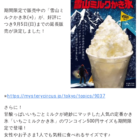
期間限定で販売中の「雪山ミ
ルクかき氷(※)」が、好評に
つき9月5日(日)までの延長販
売が決定しました！
※
https://mysterycircus.jp/tokyo/topics/9037
さらに！
甘酸っぱいいちごとミルクが絶妙にマッチした人気の定番かき
氷「いちごミルクかき氷」のワンコイン500円サイズも期間限
定で登場！
女性やお子さま1人でも気軽に食べれるサイズです♪