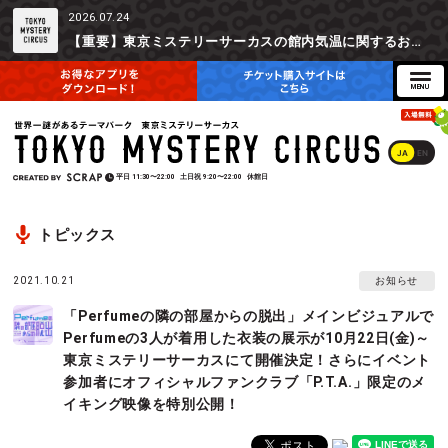
2026.07.24
【重要】東京ミステリーサーカスの館内気温に関するお詫びとご参加辞退時の返金対応について
JA
EN
平日
11:30〜22:00
土日祝
9:20〜22:00
休館日
トピックス
2021.10.21
お知らせ
「Perfumeの隣の部屋からの脱出」メインビジュアルで
Perfumeの3人が着用した衣装の展示が10月22日(金)～
東京ミステリーサーカスにて開催決定！さらにイベント
参加者にオフィシャルファンクラブ「P.T.A.」限定のメ
イキング映像を特別公開！