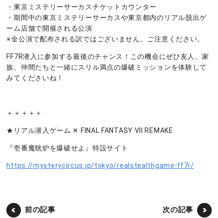
・東京ミステリーサーカスチケットカウンター
・期間中の東京ミステリーサーカスや東京都内のリアル脱出ゲ
ーム店舗で開催される公演
※全公演で配布される訳ではございません。ご注意ください。
FF7R潜入に参加する最後のチャンス！この機会にぜひ友人、家
族、仲間たちと一緒にスリル満点の爆破ミッションを体験して
みてくださいね！
＋＋＋＋＋
★リアル潜入ゲーム ✕ FINAL FANTASY VII REMAKE
『壱番魔晄炉を爆破せよ』特設サイト
https://mysterycircus.jp/tokyo/realstealthgame-ff7r/
前の記事
次の記事