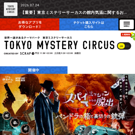
2026.07.24
【重要】東京ミステリーサーカスの館内気温に関するお詫びとご参加辞退時の返金対応について
JA
EN
平日
11:30〜22:00
土日祝
9:20〜22:00
休館日
開催中