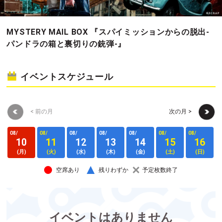
MYSTERY MAIL BOX 『スパイミッションからの脱出-
パンドラの箱と裏切りの銃弾-』
イベントスケジュール
< 前の月
次の月 >
08/
08/
08/
08/
08/
08/
08/
0
10
11
12
13
14
15
16
(月)
(火)
(水)
(木)
(金)
(土)
(日)
空席あり
残りわずか
予定枚数終了
イベントはありません