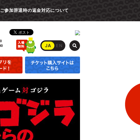
ご参加辞退時の返金対応について
0
JA
EN
00