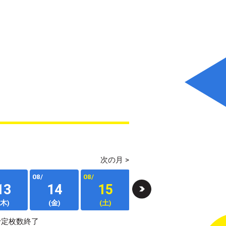
次の月 >
08/
08/
08/
08/
13
14
15
16
17
(木)
(金)
(土)
(日)
(月)
予定枚数終了