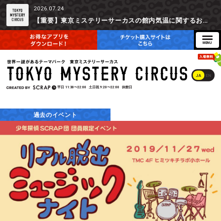
2026.07.24
【重要】東京ミステリーサーカスの館内気温に関するお詫びとご参加辞退時の返金対応について
JA
EN
平日
11:30〜22:00
土日祝
9:20〜22:00
休館日
過去のイベント