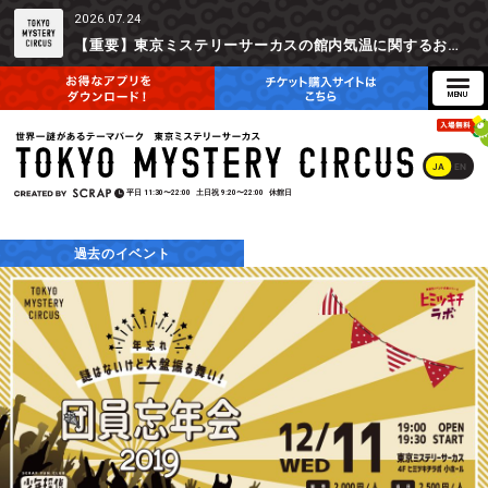
2026.07.24
【重要】東京ミステリーサーカスの館内気温に関するお詫びとご参加辞退時の返金対応について
JA
EN
平日
11:30〜22:00
土日祝
9:20〜22:00
休館日
過去のイベント