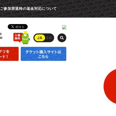
ご参加辞退時の返金対応について
0
JA
EN
00