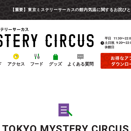
【重要】東京ミステリーサーカスの館内気温に関するお詫びと
平日
11:30〜22:0
土日祝
9:20〜22:
休館日
ド
アクセス
フード
グッズ
よくある質問
TOKYO MYSTERY CIRCUS