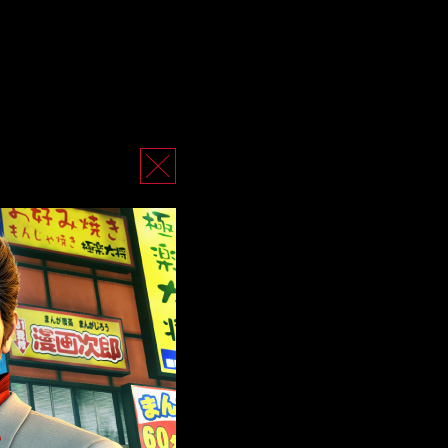
探偵達がいる。
宿・歌舞伎町
ラビットと桐生。