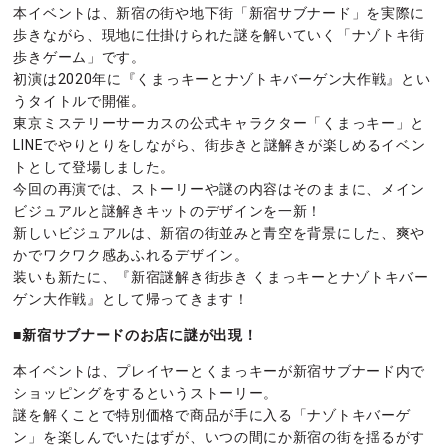
本イベントは、新宿の街や地下街「新宿サブナード」を実際に
歩きながら、現地に仕掛けられた謎を解いていく「ナゾトキ街
歩きゲーム」です。
初演は2020年に『くまっキーとナゾトキバーゲン大作戦』とい
うタイトルで開催。
東京ミステリーサーカスの公式キャラクター「くまっキー」と
LINEでやりとりをしながら、街歩きと謎解きが楽しめるイベン
トとして登場しました。
今回の再演では、ストーリーや謎の内容はそのままに、
メイン
ビジュアルと謎解きキットのデザインを一新！
新しいビジュアルは、新宿の街並みと青空を背景にした、爽や
かでワクワク感あふれるデザイン。
装いも新たに、『新宿謎解き街歩き くまっキーとナゾトキバー
ゲン大作戦』として帰ってきます！
■新宿サブナードのお店に謎が出現！
本イベントは、プレイヤーとくまっキーが新宿サブナード内で
ショッピングをするというストーリー。
謎を解くことで特別価格で商品が手に入る「ナゾトキバーゲ
ン」を楽しんでいたはずが、いつの間にか新宿の街を揺るがす