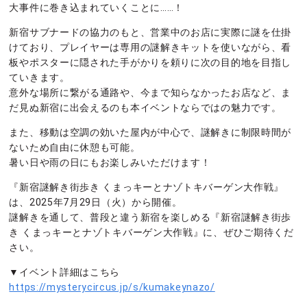
大事件に巻き込まれていくことに……！
新宿サブナードの協力のもと、営業中のお店に実際に謎を仕掛
けており、プレイヤーは専用の謎解きキットを使いながら、看
板やポスターに隠された手がかりを頼りに次の目的地を目指し
ていきます。
意外な場所に繋がる通路や、今まで知らなかったお店など、ま
だ見ぬ新宿に出会えるのも本イベントならではの魅力です。
また、移動は空調の効いた屋内が中心で、謎解きに制限時間が
ないため自由に休憩も可能。
暑い日や雨の日にもお楽しみいただけます！
『新宿謎解き街歩き くまっキーとナゾトキバーゲン大作戦』
は、2025年7月29日（火）から開催。
謎解きを通して、普段と違う新宿を楽しめる『新宿謎解き街歩
き くまっキーとナゾトキバーゲン大作戦』に、ぜひご期待くだ
さい。
▼イベント詳細はこちら
https://mysterycircus.jp/s/kumakeynazo/