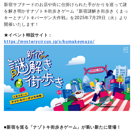
新宿サブナードのお店や街に仕掛けられた手がかりを巡って謎
を解き明かすナゾトキ街歩きゲーム『新宿謎解き街歩き くまっ
キーとナゾトキバーゲン大作戦』を2025年7月29日（火）より
開催いたします！
★イベント特設サイト：
https://mysterycircus.jp/s/kumakeynazo/
■新宿を巡る「ナゾトキ街歩きゲーム」が装い新たに登場！