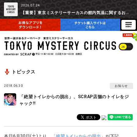
2026.07.24
【重要】東京ミステリーサーカスの館内気温に関するお詫びとご参加辞退時の返金対応について
JA
EN
平日
11:30〜22:00
土日祝
9:20〜22:00
休館日
トピックス
2018.06.30
お知らせ
「絶望トイレからの脱出」、SCRAP店舗のトイレをジ
ャック!!
本日6月30日(土)より、
「絶望トイレからの脱出」
が下記