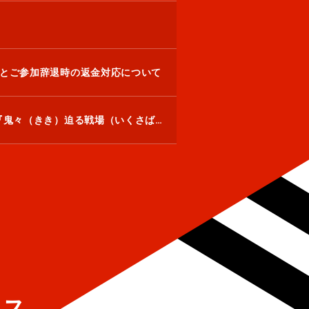
とご参加辞退時の返金対応について
TVアニメ『逃げ上手の若君』とのコラボリアル脱出ゲーム『鬼々（きき）迫る戦場（いくさば）からの脱出』の開催が決定！
カス