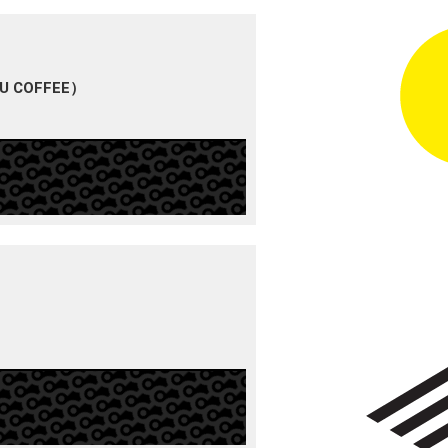
 COFFEE）