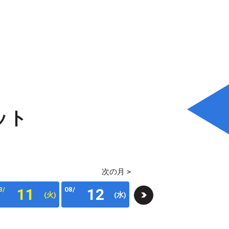
ット
次の月 >
8/
08/
08/
08/
11
12
13
(火)
(水)
(木)