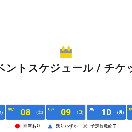
ベントスケジュール /
チケ
08/
08/
08/
0
08
09
10
金)
(土)
(日)
(月)
空席あり
残りわずか
予定枚数終了