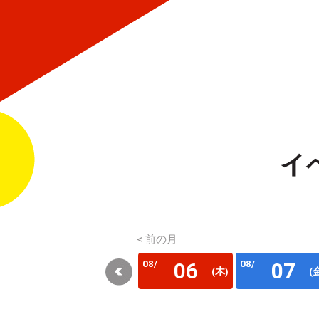
イ
< 前の月
08/
08/
06
07
(木)
(