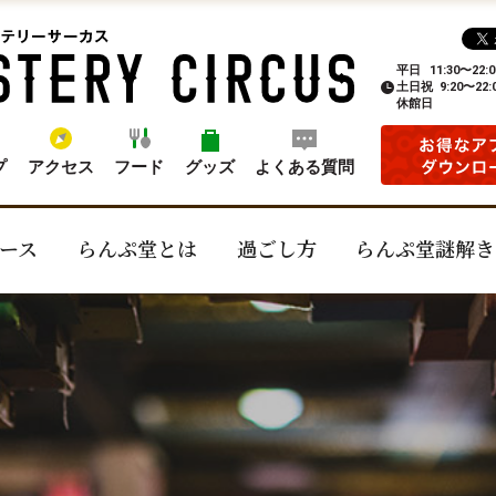
平日
11:30〜22:0
土日祝
9:20〜22:
休館日
プ
アクセス
フード
グッズ
よくある質問
ース
らんぷ堂とは
過ごし方
らんぷ堂謎解き