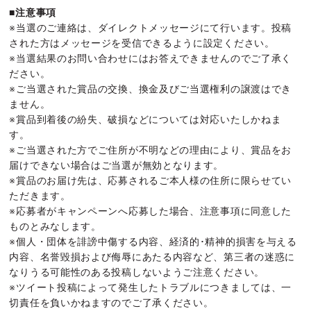
■注意事項
※当選のご連絡は、ダイレクトメッセージにて行います。投稿
された方はメッセージを受信できるように設定ください。
※当選結果のお問い合わせにはお答えできませんのでご了承く
ださい。
※ご当選された賞品の交換、換金及びご当選権利の譲渡はでき
ません。
※賞品到着後の紛失、破損などについては対応いたしかねま
す。
※ご当選された方でご住所が不明などの理由により、賞品をお
届けできない場合はご当選が無効となります。
※賞品のお届け先は、応募されるご本人様の住所に限らせてい
ただきます。
※応募者がキャンペーンへ応募した場合、注意事項に同意した
ものとみなします。
※個人・団体を誹謗中傷する内容、経済的･精神的損害を与える
内容、名誉毀損および侮辱にあたる内容など、第三者の迷惑に
なりうる可能性のある投稿しないようご注意ください。
※ツイート投稿によって発生したトラブルにつきましては、一
切責任を負いかねますのでご了承ください。