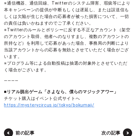
※通信機器、通信回線、Twitterのシステム障害、瑕疵等により
本キャンペーンの提供が中断もしくは遅延し、または誤送信も
しくは欠陥が生じた場合の応募者が被った損害について、一切
の責任は負いかねますのでご了承ください。
※Twitterのルールとポリシーに反する不正なアカウント（架空
のアカウント取得、他者へのなりすまし、複数のアカウントの
所持など）を利用して応募があった場合、事務局の判断により
当該アカウントからの応募を無効とさせていただく場合がござ
います。
※プログラム等による自動投稿は抽選の対象外とさせていただ
く場合がございます。
————
■リアル脱出ゲーム「さよなら、僕らのマジックアワー」
チケット購入はイベント公式サイトへ
https://mysterycircus.jp/tokyo/bokumaji/
前の記事
次の記事