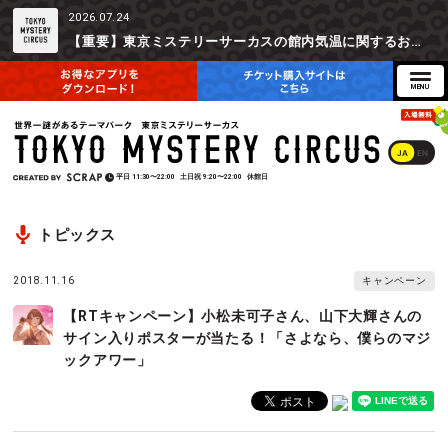
2026.07.24
【重要】東京ミステリーサーカスの館内気温に関するお詫びとご参加辞退時の返金対応について
JA
EN
平日
11:30〜22:00
土日祝
9:20〜22:00
休館日
トピックス
2018.11.16
キャンペーン
【RTキャンペーン】小松未可子さん、山下大輝さんの
サイン入りポスターが当たる！「さよなら、僕らのマジ
ックアワー」