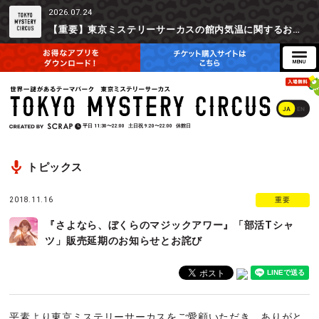
2026.07.24
【重要】東京ミステリーサーカスの館内気温に関するお詫びとご参加辞退時の返金対応について
JA
EN
平日
11:30〜22:00
土日祝
9:20〜22:00
休館日
トピックス
2018.11.16
重要
『さよなら、ぼくらのマジックアワー』「部活Tシャ
ツ」販売延期のお知らせとお詫び
平素より東京ミステリーサーカスをご愛顧いただき、ありがと