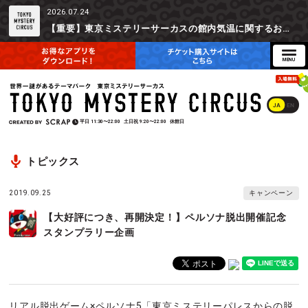
2026.07.24
【重要】東京ミステリーサーカスの館内気温に関するお詫びとご参加辞退時の返金対応について
JA
EN
平日
11:30〜22:00
土日祝
9:20〜22:00
休館日
トピックス
2019.09.25
キャンペーン
【大好評につき、再開決定！】ペルソナ脱出開催記念
スタンプラリー企画
リアル脱出ゲーム×ペルソナ5「東京ミステリーパレスからの脱