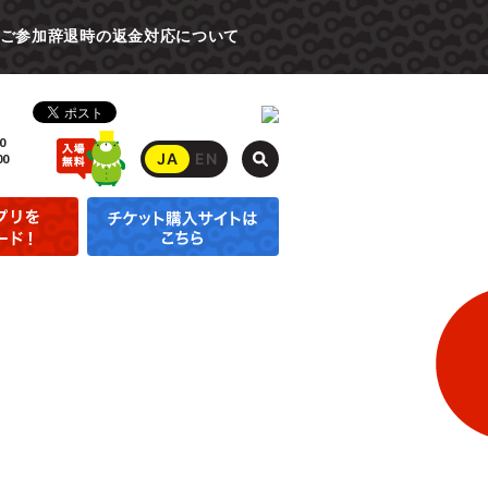
ご参加辞退時の返金対応について
0
JA
EN
00