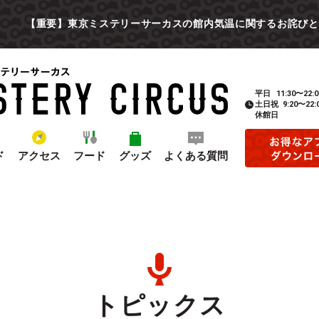
【重要】東京ミステリーサーカスの館内気温に関するお詫びと
平日
11:30〜22:0
土日祝
9:20〜22:
休館日
ド
アクセス
フード
グッズ
よくある質問
トピックス