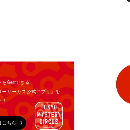
をGetできる
リーサーカス公式アプリ」を
ク！
はこちら