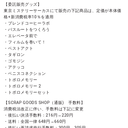
【委託販売グッズ】
東京ミステリーサーカスにて販売の下記商品は、定価が本体価
格+新消費税率10％を適用
・ブレンドコーヒーラボ
・バスルートをつくろう
・エレベータ前で
・フィルムを巻いて！
・ベストアクト
・タギロン
・ゴモジン
・アテッコ
・ベニスコネクション
・トポロメモリー
・トポロメモリー 2
・トポロメモリーセット
【SCRAP GOODS SHOP（通販) 手数料】
消費税法改正に伴い、手数料は下記に変更
・後払い決済手数料：216円→220円
・送料：全国一律 648円→660円
・後払い再請求発行手数料：300円→305円