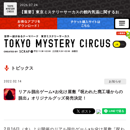
2026.07.24
【重要】東京ミステリーサーカスの館内気温に関するお詫びとご参加辞退時の返金対応について
JA
EN
平日
11:30〜22:00
土日祝
9:20〜22:00
休館日
トピックス
2022.02.14
お知らせ
リアル脱出ゲーム×お化け屋敷『呪われた廃工場からの
脱出』オリジナルグッズ発売決定！
2月16日（水）より開催のリアル脱出ゲーム×お化け屋敷『呪わ