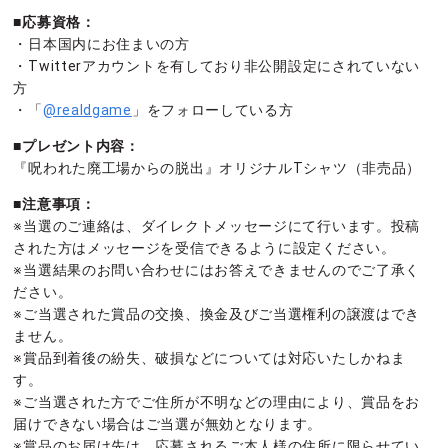
■応募資格：
・日本国内にお住まいの方
・Twitterアカウントを有しており非公開設定にされていない
方
・「
@realdgame
」をフォローしている方
■プレゼント内容：
『呪われた廃工場からの脱出』オリジナルTシャツ（非売品）
■注意事項：
※当選のご連絡は、ダイレクトメッセージにて行います。投稿
された方はメッセージを受信できるように設定ください。
※当選結果のお問い合わせにはお答えできませんのでご了承く
ださい。
※ご当選された賞品の交換、換金及びご当選権利の譲渡はでき
ません。
※賞品到着後の紛失、破損などについては対応いたしかねま
す。
※ご当選された方でご住所が不明などの理由により、賞品をお
届けできない場合はご当選が無効となります。
※賞品のお届け先は、応募されるご本人様の住所に限らせてい