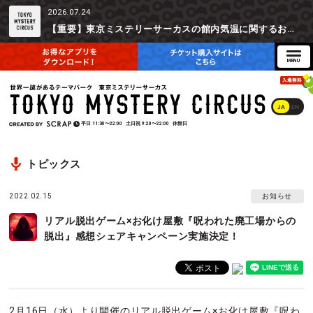
2026.07.24
【重要】東京ミステリーサーカスの館内気温に関するお詫びとご参加辞退時の返金対応について
JA
EN
平日
11:30〜22:00
土日祝
9:20〜22:00
休館日
トピックス
2022.02.15
お知らせ
リアル脱出ゲーム×お化け屋敷『呪われた廃工場からの
脱出』感想シェアキャンペーン実施決定！
2月16日（水）より開催のリアル脱出ゲーム×お化け屋敷『呪わ