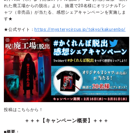
れた廃工場からの脱出』より、抽選で20名様にオリジナルTシ
ャツ（非売品）が当たる、感想シェアキャンペーンを実施しま
す★
★公式サイト：
https://mysterycircus.jp/tokyo/kakurenbo/
投稿はこちらから！
＋＋＋【キャンペーン概要】＋＋＋
■概要：