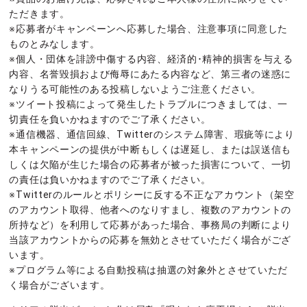
ただきます。
※応募者がキャンペーンへ応募した場合、注意事項に同意した
ものとみなします。
※個人・団体を誹謗中傷する内容、経済的･精神的損害を与える
内容、名誉毀損および侮辱にあたる内容など、第三者の迷惑に
なりうる可能性のある投稿しないようご注意ください。
※ツイート投稿によって発生したトラブルにつきましては、一
切責任を負いかねますのでご了承ください。
※通信機器、通信回線、Twitterのシステム障害、瑕疵等により
本キャンペーンの提供が中断もしくは遅延し、または誤送信も
しくは欠陥が生じた場合の応募者が被った損害について、一切
の責任は負いかねますのでご了承ください。
※Twitterのルールとポリシーに反する不正なアカウント（架空
のアカウント取得、他者へのなりすまし、複数のアカウントの
所持など）を利用して応募があった場合、事務局の判断により
当該アカウントからの応募を無効とさせていただく場合がござ
います。
※プログラム等による自動投稿は抽選の対象外とさせていただ
く場合がございます。