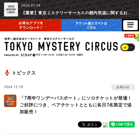
2026.07.24
【重要】東京ミステリーサーカスの館内気温に関するお詫びとご参加辞退時の返金対応について
JA
EN
平日
11:30〜22:00
土日祝
9:20〜22:00
休館日
トピックス
2024.12.19
お知らせ
「7周年ワンデーパスポート」にソロチケットが登場！
ご好評につき、ペアチケットとともに各日7名限定で追
加販売！