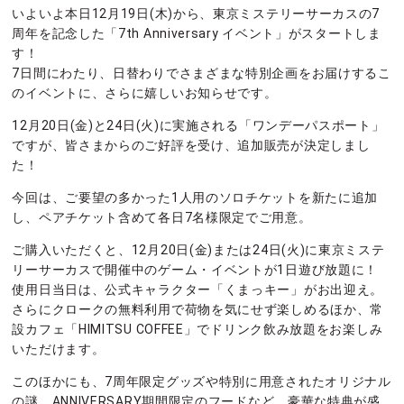
いよいよ本日12月19日(木)から、東京ミステリーサーカスの7
周年を記念した「7th Anniversary イベント」がスタートしま
す！
7日間にわたり、日替わりでさまざまな特別企画をお届けするこ
のイベントに、さらに嬉しいお知らせです。
12月20日(金)と24日(火)に実施される「ワンデーパスポート」
ですが、皆さまからのご好評を受け、追加販売が決定しまし
た！
今回は、ご要望の多かった1人用のソロチケットを新たに追加
し、ペアチケット含めて各日7名様限定でご用意。
ご購入いただくと、12月20日(金)または24日(火)に東京ミステ
リーサーカスで開催中のゲーム・イベントが1日遊び放題に！
使用日当日は、公式キャラクター「くまっキー」がお出迎え。
さらにクロークの無料利用で荷物を気にせず楽しめるほか、常
設カフェ「HIMITSU COFFEE」でドリンク飲み放題をお楽しみ
いただけます。
このほかにも、7周年限定グッズや特別に用意されたオリジナル
の謎、ANNIVERSARY期間限定のフードなど、豪華な特典が盛