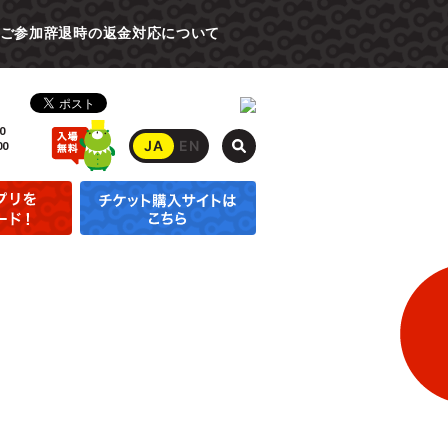
ご参加辞退時の返金対応について
0
JA
EN
00