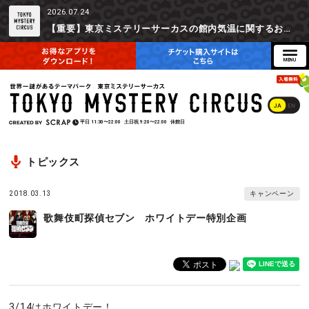
2026.07.24
【重要】東京ミステリーサーカスの館内気温に関するお詫びとご参加辞退時の返金対応について
JA
EN
平日
11:30〜22:00
土日祝
9:20〜22:00
休館日
トピックス
2018.03.13
キャンペーン
歌舞伎町探偵セブン ホワイトデー特別企画
3/14はホワイトデー！