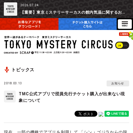
2026.07.24
【重要】東京ミステリーサーカスの館内気温に関するお詫びとご参加辞退時の返金対応について
JA
EN
平日
11:30〜22:00
土日祝
9:20〜22:00
休館日
トピックス
2018.03.13
お知らせ
TMC公式アプリで団員先行チケット購入が出来ない現
象について
現在、一部の機種でアプリを利用して 「シン・ゴジラからの脱