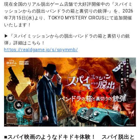
現在全国のリアル脱出ゲーム店舗で大好評開催中の『スパイミ
ッションからの脱出-パンドラの箱と裏切りの銃弾-』を、2026
年7月15日(水)より、TOKYO MYSTERY CIRCUSにて追加開催
いたします！
▶︎『スパイミッションからの脱出-パンドラの箱と裏切りの銃
弾』詳細はこちら！
https://realdgame.jp/s/spymmb/
■スパイ映画のようなドキドキ体験！ スパイ脱出と