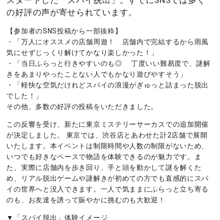
スタートした「スパイ脱出」。すでにSNSでは多く
の好評の声が寄せられています。
【参加者のSNS投稿から一部抜粋】
・「万人にオススメの店舗周遊！ 店舗内で完結するから雨風
気にせずじっくり解けてかなり楽しかった！」
・「当日ふらっと行きやすいのも◎ 丁度いい難易度で、謎解
きをあまりやったことない人でもかなり遊びやすそう」
・「軽快な空気だけれどスパイの浪漫がぎゅっと詰まった脱出
でした！」
その他、多数の好評の投稿をいただきました。
この反響を受け、新たに東京ミステリーサーカスでの追加開催
が決定しました。 東京では、渋谷店とあわせた計2店舗で展開
いたします。本イベントは制限時間や人数の制限がないため、
いつでも好きなペースで物語を体験できるのが魅力です。ま
た、実際に店舗内を歩き回り、手と頭を動かして謎を解くた
め、リアル脱出ゲームや謎解きが初めての方でも直感的にスパ
イの世界へと没入できます。一人で気ままにふらっと立ち寄る
のも、お友達を誘って賑やかに挑むのも大歓迎！
▼「スパイ脱出」体験イメージ