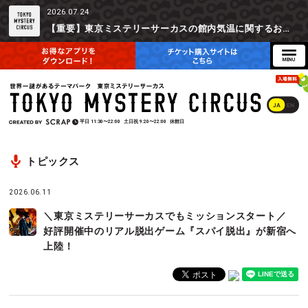
2026.07.24
【重要】東京ミステリーサーカスの館内気温に関するお詫びとご参加辞退時の返金対応について
JA
EN
平日
11:30〜22:00
土日祝
9:20〜22:00
休館日
トピックス
2026.06.11
＼東京ミステリーサーカスでもミッションスタート／
好評開催中のリアル脱出ゲーム『スパイ脱出』が新宿へ
上陸！