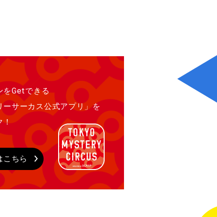
をGetできる
リーサーカス公式アプリ」を
ク！
はこちら