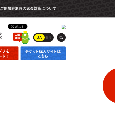
ご参加辞退時の返金対応について
0
JA
EN
00