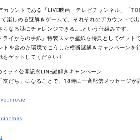
式アカウントである「LIVE映画・テレビチャンネル」「T
断して楽しめる謎解きゲームで、それぞれのアカウントで
さらなる謎にチャレンジできる……という仕組みです。
ミライからの手紙』特製スマホ壁紙を特典としてゲット
ウントを含めた環境でこうした横断謎解きキャンペーンを
をゲットしてください!!
未来のミライ公開記念LINE謎解きキャンペーン
「友だち」になることで、18時に一斉配信メッセージが
」
live_movie
hocinemas
u