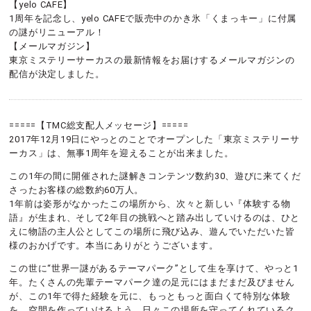
【yelo CAFE】
1周年を記念し、yelo CAFEで販売中のかき氷「くまっキー」に付属
の謎がリニューアル！
【メールマガジン】
東京ミステリーサーカスの最新情報をお届けするメールマガジンの
配信が決定しました。
=====【TMC総支配人メッセージ】=====
2017年12月19日にやっとのことでオープンした「東京ミステリーサ
ーカス」は、無事1周年を迎えることが出来ました。
この1年の間に開催された謎解きコンテンツ数約30、遊びに来てくだ
さったお客様の総数約60万人。
1年前は姿形がなかったこの場所から、次々と新しい『体験する物
語』が生まれ、そして2年目の挑戦へと踏み出していけるのは、ひと
えに物語の主人公としてこの場所に飛び込み、遊んでいただいた皆
様のおかげです。本当にありがとうございます。
この世に“世界一謎があるテーマパーク”として生を享けて、やっと1
年。たくさんの先輩テーマパーク達の足元にはまだまだ及びません
が、この1年で得た経験を元に、もっともっと面白くて特別な体験
を、空間を作っていけるよう、日々この場所を守ってくれているク