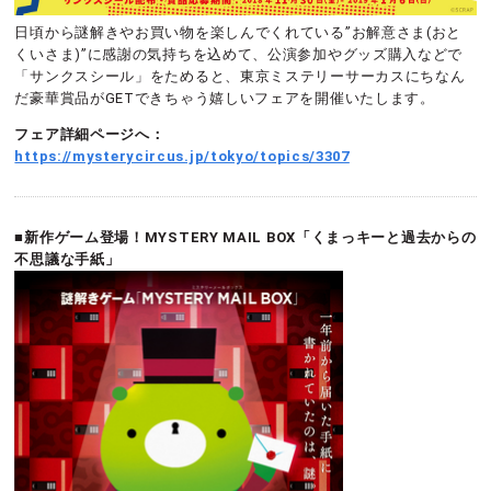
日頃から謎解きやお買い物を楽しんでくれている”お解意さま(おと
くいさま)”に感謝の気持ちを込めて、公演参加やグッズ購入などで
「サンクスシール」をためると、東京ミステリーサーカスにちなん
だ豪華賞品がGETできちゃう嬉しいフェアを開催いたします。
フェア詳細ページへ：
https://mysterycircus.jp/tokyo/topics/3307
■新作ゲーム登場！MYSTERY MAIL BOX「くまっキーと過去からの
不思議な手紙」