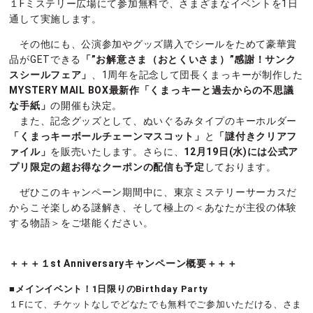
１Fミステリー広場にて参加無料で、さまざまなイベントを1日
通して実施します。
その他にも、公演参加やグッズ購入でシールをためて豪華賞
品がGETできる
「”お解意さま（おとくいさま）”感謝！サンク
スシールフェア」
、1周年を記念して団長くまっキーが制作した
MYSTERY MAIL BOX最新作「くまっキーと過去からの不思議
な手紙」
の開催も決定。
また、記念グッズとして、ぬいぐるみタイプのキーホルダー
「くまっキーボールチェーンマスコット」
と
「謎付きクリアフ
ァイル」
を販売いたします。さらに、
12月19日(水)には公式ア
プリ限定の超お得なクーポンの配信も予定
しております。
ぜひこのキャンペーン期間中に、東京ミステリーサーカスだ
からこそ楽しめる謎解き、そして極上の＜あなたが主役の体験
する物語＞をご堪能ください。
＋＋＋１st Anniversaryキャンペーン概要＋＋＋
■メインイベント！1日限りのBirthday Party
１Fにて、チケットなしでどなたでも無料でご参加いただける、さま