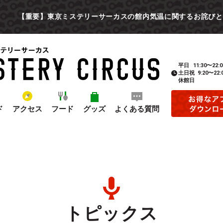
【重要】東京ミステリーサーカスの館内気温に関するお詫びと
平日
11:30〜22:0
土日祝
9:20〜22:
休館日
ド
アクセス
フード
グッズ
よくある質問
トピックス