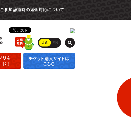
ご参加辞退時の返金対応について
0
JA
EN
00