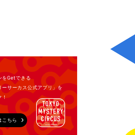
をGetできる
リーサーカス公式アプリ」を
ク！
はこちら