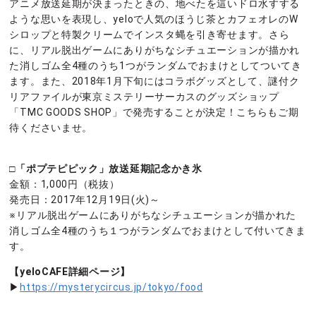
アニメ放送延期が決まったときの、地べたを這いドロ水すする
ような思いを表現し、yeloで人気のほうじ茶とカフェオレのW
シロップと特製クリームでインスタ蝿を引き寄せます。さら
に、リアル脱出ゲームにありがちなシチュエーションが描かれ
た消しゴム全4種のうち1つがランダムでおまけとしてついてき
ます。また、2018年1月下旬にはコラボグッズとして、謎付ク
リアファイルが東京ミステリーサーカスのグッズショップ
「TMC GOODS SHOP」で発売することが決定！こちらもご期
待くださいませ。
□「ポプテピピック」放送延期記念かき氷
金額：1,000円（税抜）
発売日：2017年12月19日(火)～
※リアル脱出ゲームにありがちなシチュエーションが描かれた
消しゴム全4種のうち１つがランダムでおまけとして付いてきま
す。
【yeloCAFE詳細ページ】
▶
https://mysterycircus.jp/tokyo/food