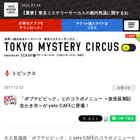
2026.07.24
【重要】東京ミステリーサーカスの館内気温に関するお詫びとご参加辞退時の返金対応について
JA
EN
平日
11:30〜22:00
土日祝
9:20〜22:00
休館日
トピックス
2017.12.22
お知らせ
「ポプテピピック」とのコラボメニュー ＜放送延期記
念かき氷＞が yelo CAFEに登場！
大人気漫画「ポプテピピック」とyelo CAFEのコラボメニューと