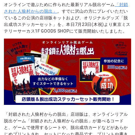
オンラインで遊ぶために作られた最新リアル脱出ゲーム
「封鎖
された人狼村からの脱出」
。すでに沢山の方にプレイいただい
ているこの公演の店頭版キットおよび、オリジナルグッズ「脱
出成功ステッカーセット」を、本日7月23日(木祝)より東京ミス
テリーサーカス1F GOODS SHOPにて販売開始いたしました。
「封鎖された人狼村からの脱出」店頭版は、オンラインリアル
脱出ゲーム「封鎖された人狼村からの脱出」が遊べるコード
と、ゲームで使用するシートや、脱出成功カードなどがあらか
じめプリントされ、セットになった商品です。プリントや書き