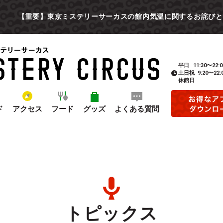
【重要】東京ミステリーサーカスの館内気温に関するお詫びと
平日
11:30〜22:0
土日祝
9:20〜22:
休館日
ド
アクセス
フード
グッズ
よくある質問
トピックス