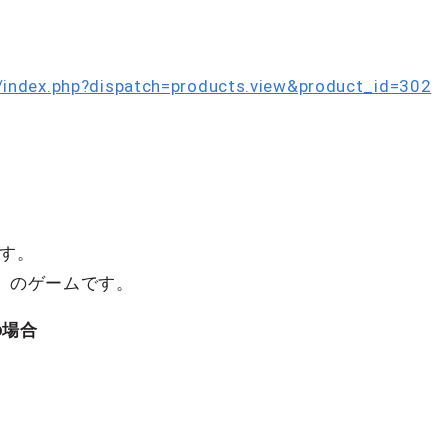
jp/index.php?dispatch=products.view&product_id=302
です。
奨）のゲームです。
の場合