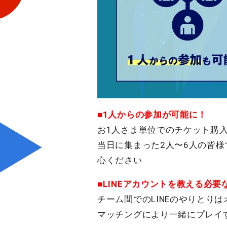
■1人からの参加が可能に！
お1人さま単位でのチケット購
当日に集まった2人〜6人の皆
心ください
■LINEアカウントを教える必要
チーム間でのLINEのやりとり
マッチングにより一緒にプレイす