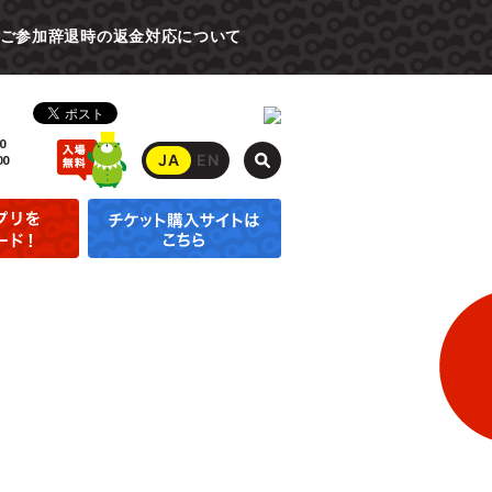
ご参加辞退時の返金対応について
0
JA
EN
00