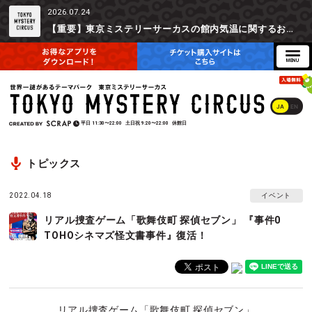
2026.07.24
【重要】東京ミステリーサーカスの館内気温に関するお詫びとご参加辞退時の返金対応について
JA
EN
平日
11:30〜22:00
土日祝
9:20〜22:00
休館日
トピックス
2022.04.18
イベント
リアル捜査ゲーム「歌舞伎町 探偵セブン」 『事件0
TOHOシネマズ怪文書事件』復活！
リアル捜査ゲーム「歌舞伎町 探偵セブン」