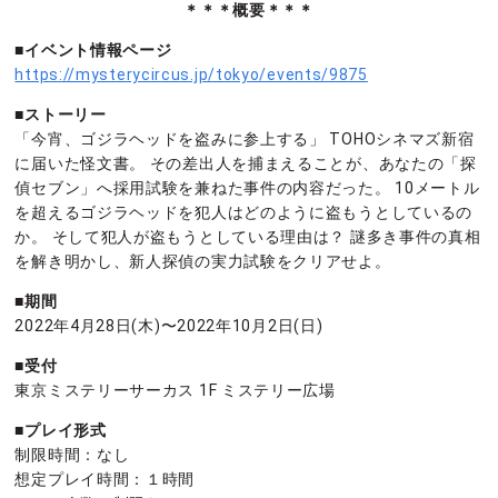
＊＊＊概要＊＊＊
■イベント情報ページ
https://mysterycircus.jp/tokyo/events/9875
■ストーリー
「今宵、ゴジラヘッドを盗みに参上する」 TOHOシネマズ新宿
に届いた怪文書。 その差出人を捕まえることが、あなたの「探
偵セブン」へ採用試験を兼ねた事件の内容だった。 10メートル
を超えるゴジラヘッドを犯人はどのように盗もうとしているの
か。 そして犯人が盗もうとしている理由は？ 謎多き事件の真相
を解き明かし、新人探偵の実力試験をクリアせよ。
■期間
2022年4月28日(木)〜2022年10月2日(日)
■受付
東京ミステリーサーカス 1F ミステリー広場
■プレイ形式
制限時間：なし
想定プレイ時間：１時間