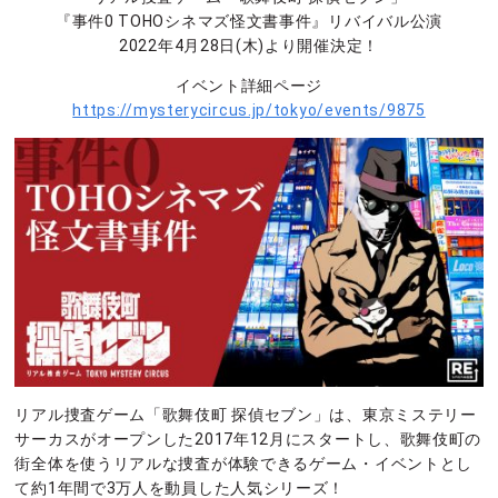
『事件0 TOHOシネマズ怪文書事件』リバイバル公演
2022年4月28日(木)より開催決定！
イベント詳細ページ
https://mysterycircus.jp/tokyo/events/9875
リアル捜査ゲーム「歌舞伎町 探偵セブン」は、東京ミステリー
サーカスがオープンした2017年12月にスタートし、歌舞伎町の
街全体を使うリアルな捜査が体験できるゲーム・イベントとし
て約1年間で3万人を動員した人気シリーズ！