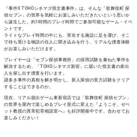
『事件0 TOHOシネマズ怪文書事件』は、そんな「歌舞伎町 探
偵セブン」の世界を気軽にお楽しみいただきたいという思いか
ら誕生した、約1時間のプレイ時間でご参加可能なゲーム・イベ
ントです。
ライトなプレイ時間の中にも、実在する施設に足を運び、そこ
で待ち受ける物語の住人に聞き込みを行う、リアルな捜査体験
がお楽しみいただけます。
プレイヤーは「セブン探偵事務所」の採用試験を兼ねた事件を
解決するため、「TOHOシネマズ新宿」に届いた怪文書の差出
人を探し出す捜査を行います。
謎多き事件の真相を解き明かし、新人探偵の実力試験をクリア
することはできるのか。
現在、リアル脱出ゲーム東新宿店では「歌舞伎町 探偵セブン」
の世界を屋内で楽しめるプレイ形式に変えた『ようこそ、ゼペ
ット教授の異常犯罪相談室へ』も好評開催中です。合わせてお
楽しみください！