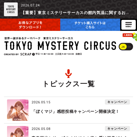
2026.07.24
【重要】東京ミステリーサーカスの館内気温に関するお詫びとご参加辞退時の返金対応について
JA
EN
平日
11:30〜22:00
土日祝
9:20〜22:00
休館日
トピックス一覧
キャンペーン
2026.05.15
「ぼくマジ」感想投稿キャンペーン開催決定！
キャンペーン
2026.05.08