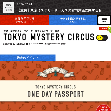
2026.07.24
【重要】東京ミステリーサーカスの館内気温に関するお詫びとご参加辞退時の返金対応について
JA
EN
平日
11:30〜22:00
土日祝
9:20〜22:00
休館日
過去のイベント