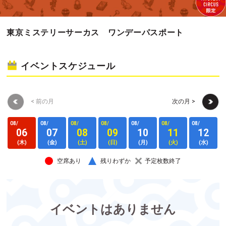
東京ミステリーサーカス ワンデーパスポート
イベントスケジュール
< 前の月
次の月 >
08/
08/
08/
08/
08/
08/
08/
0
06
07
08
09
10
11
12
(木)
(金)
(土)
(日)
(月)
(火)
(水)
空席あり
残りわずか
予定枚数終了
イベントはありません