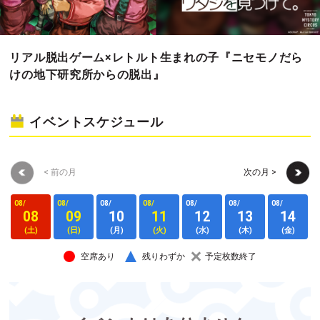
リアル脱出ゲーム×レトルト生まれの子『ニセモノだら
けの地下研究所からの脱出』
イベントスケジュール
< 前の月
次の月 >
08/
08/
08/
08/
08/
08/
08/
0
08
09
10
11
12
13
14
(土)
(日)
(月)
(火)
(水)
(木)
(金)
空席あり
残りわずか
予定枚数終了