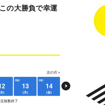
、この大勝負で幸運
次の月 >
08/
08/
08/
08/
12
13
14
15
16
(水)
(木)
(金)
(土)
(日)
予定枚数終了