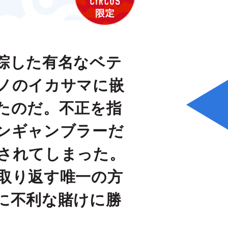
踪した有名なベテ
ノのイカサマに嵌
たのだ。不正を指
ンギャンブラーだ
されてしまった。
取り返す唯一の方
に不利な賭けに勝