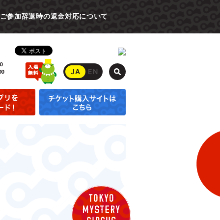
ご参加辞退時の返金対応について
0
JA
EN
00