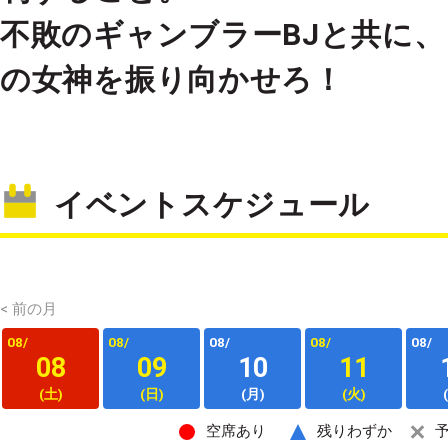
不敗のギャンブラーBJと共に
の女神を振り向かせろ！
イベントスケジュール
< 前の月
08/
08/
08/
08/
08/
08
09
10
11
(土)
(日)
(月)
(火)
空席あり
残りわずか