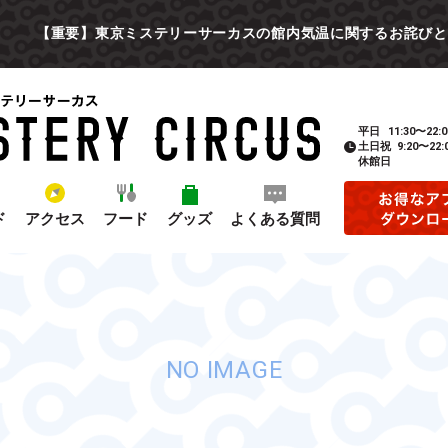
【重要】東京ミステリーサーカスの館内気温に関するお詫びと
平日
11:30〜22:0
土日祝
9:20〜22:
休館日
ド
アクセス
フード
グッズ
よくある質問
NO IMAGE