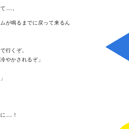
て……。
イムが鳴るまでに戻って来るん
ぎで行くぞ。
に冷やかされるぞ」
！」
に……！