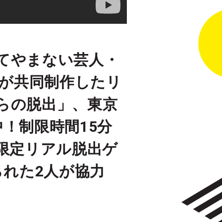
てやまない芸人・
Pが共同制作したリ
らの脱出」、東京
！制限時間15分
限定リアル脱出ゲ
られた2人が協力