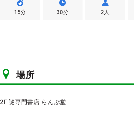
15分
30分
2人
場所
2F 謎専門書店 らんぷ堂