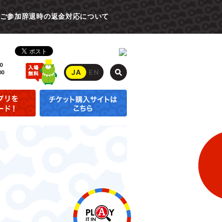
ご参加辞退時の返金対応について
0
JA
EN
00