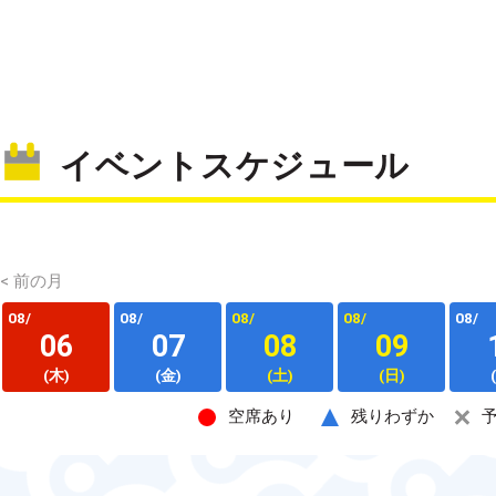
イベントスケジュール
< 前の月
08/
08/
08/
08/
08/
06
07
08
09
(木)
(金)
(土)
(日)
空席あり
残りわずか