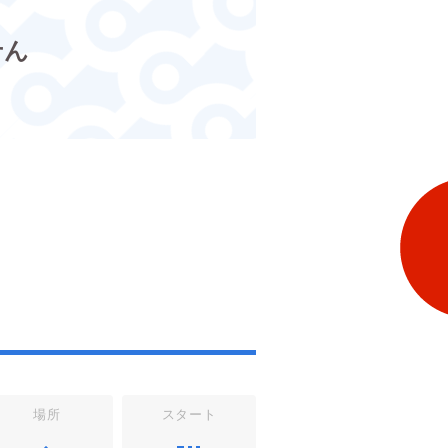
せん
場所
スタート