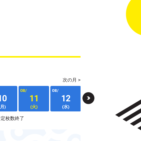
次の月 >
08/
08/
08/
08/
10
11
12
13
14
(月)
(火)
(水)
(木)
(金)
予定枚数終了