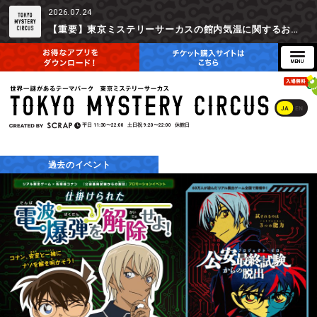
2026.07.24
【重要】東京ミステリーサーカスの館内気温に関するお詫びとご参加辞退時の返金対応について
JA
EN
平日
11:30〜22:00
土日祝
9:20〜22:00
休館日
過去のイベント