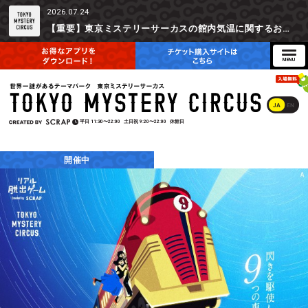
2026.07.24
【重要】東京ミステリーサーカスの館内気温に関するお詫びとご参加辞退時の返金対応について
JA
EN
平日
11:30〜22:00
土日祝
9:20〜22:00
休館日
開催中