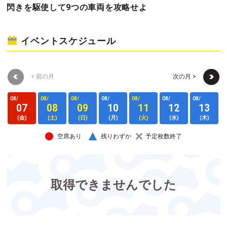
閃きを駆使して9つの車両を攻略せよ
イベントスケジュール
< 前の月
次の月 >
08/
08/
08/
08/
08/
08/
08/
0
07
08
09
10
11
12
13
(金)
(土)
(日)
(月)
(火)
(水)
(木)
空席あり
残りわずか
予定枚数終了
取得できませんでした