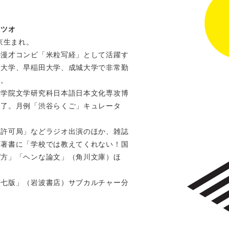
タツオ
東京生まれ。
の漫才コンビ「米粒写経」として活躍す
橋大学、早稲田大学、成城大学で非常勤
る。
大学院文学研究科日本語日本文化専攻博
修了。月例「渋谷らくご」キュレータ
ド許可局」などラジオ出演のほか、雑誌
、著書に「学校では教えてくれない！国
び方」「ヘンな論文」（角川文庫）ほ
第七版」（岩波書店）サブカルチャー分