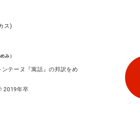
カス)
のめみ）
ォンテーヌ『寓話』の邦訳をめ
 2019年卒