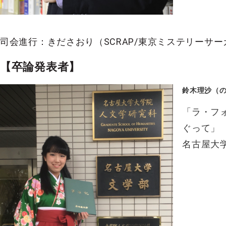
司会進行：きださおり（SCRAP/東京ミステリーサー
【卒論発表者】
鈴木理沙（
「ラ・フ
ぐって」
名古屋大学