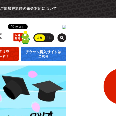
ご参加辞退時の返金対応について
0
JA
EN
00