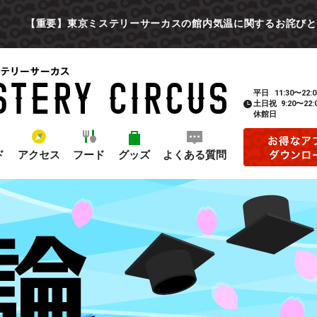
【重要】東京ミステリーサーカスの館内気温に関するお詫びと
平日
11:30〜22:0
土日祝
9:20〜22:
休館日
ド
アクセス
フード
グッズ
よくある質問