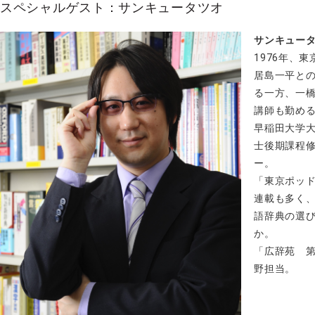
スペシャルゲスト：サンキュータツオ
サンキュー
1976年、
居島一平と
る一方、一
講師も勤め
早稲田大学
士後期課程
ー。
「東京ポッ
連載も多く
語辞典の選
か。
「広辞苑 
野担当。