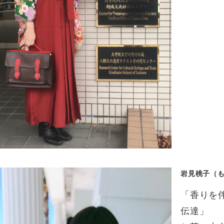
岩見桃子（
「香りを
伝達」