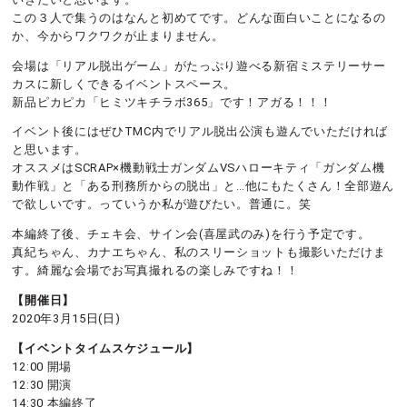
この３人で集うのはなんと初めてです。どんな面白いことになるの
か、今からワクワクが止まりません。
会場は「リアル脱出ゲーム」がたっぷり遊べる新宿ミステリーサー
カスに新しくできるイベントスペース。
新品ピカピカ「ヒミツキチラボ365」です！アガる！！！
イベント後にはぜひTMC内でリアル脱出公演も遊んでいただければ
と思います。
オススメはSCRAP×機動戦士ガンダムVSハローキティ「ガンダム機
動作戦」と「ある刑務所からの脱出」と…他にもたくさん！全部遊ん
で欲しいです。っていうか私が遊びたい。普通に。笑
本編終了後、チェキ会、サイン会(喜屋武のみ)を行う予定です。
真紀ちゃん、カナエちゃん、私のスリーショットも撮影いただけま
す。綺麗な会場でお写真撮れるの楽しみですね！！
【開催日】
2020年3月15日(日)
【イベントタイムスケジュール】
12:00 開場
12:30 開演
14:30 本編終了