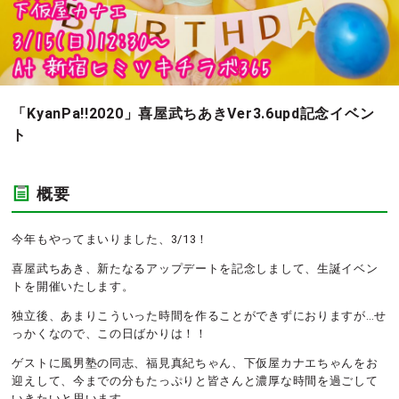
「KyanPa!!2020」喜屋武ちあきVer3.6upd記念イベン
ト
概要
今年もやってまいりました、3/13！
喜屋武ちあき、新たなるアップデートを記念しまして、生誕イベン
トを開催いたします。
独立後、あまりこういった時間を作ることができずにおりますが…せ
っかくなので、この日ばかりは！！
ゲストに風男塾の同志、福見真紀ちゃん、下仮屋カナエちゃんをお
迎えして、今までの分もたっぷりと皆さんと濃厚な時間を過ごして
いきたいと思います。