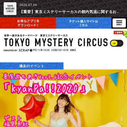
2026.07.24
【重要】東京ミステリーサーカスの館内気温に関するお詫びとご参加辞退時の返金対応について
JA
EN
平日
11:30〜22:00
土日祝
9:20〜22:00
休館日
過去のイベント