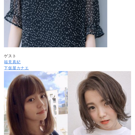
ゲスト
福見真紀
下仮屋カナエ